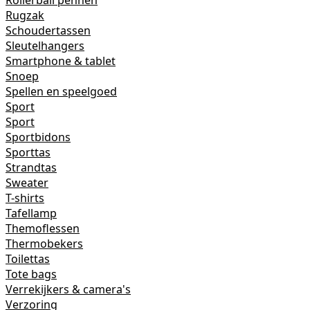
Rollerball pennen
Rugzak
Schoudertassen
Sleutelhangers
Smartphone & tablet
Snoep
Spellen en speelgoed
Sport
Sport
Sportbidons
Sporttas
Strandtas
Sweater
T-shirts
Tafellamp
Themoflessen
Thermobekers
Toilettas
Tote bags
Verrekijkers & camera's
Verzoring