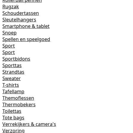
Rollerball pennen
Rugzak
Schoudertassen
Sleutelhangers
Smartphone & tablet
Snoep
Spellen en speelgoed
Sport
Sport
Sportbidons
Sporttas
Strandtas
Sweater
T-shirts
Tafellamp
Themoflessen
Thermobekers
Toilettas
Tote bags
Verrekijkers & camera's
Verzoring