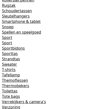
Rollerball pennen
Rugzak
Schoudertassen
Sleutelhangers
Smartphone & tablet
Snoep
Spellen en speelgoed
Sport
Sport
Sportbidons
Sporttas
Strandtas
Sweater
T-shirts
Tafellamp
Themoflessen
Thermobekers
Toilettas
Tote bags
Verrekijkers & camera's
Verzoring