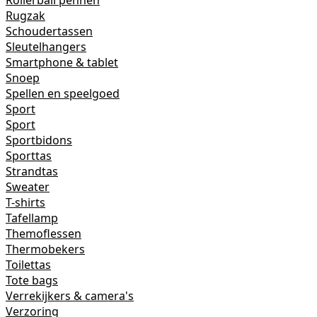
Rollerball pennen
Rugzak
Schoudertassen
Sleutelhangers
Smartphone & tablet
Snoep
Spellen en speelgoed
Sport
Sport
Sportbidons
Sporttas
Strandtas
Sweater
T-shirts
Tafellamp
Themoflessen
Thermobekers
Toilettas
Tote bags
Verrekijkers & camera's
Verzoring