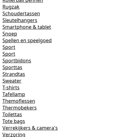
Rollerball pennen
Rugzak
Schoudertassen
Sleutelhangers
Smartphone & tablet
Snoep
Spellen en speelgoed
Sport
Sport
Sportbidons
Sporttas
Strandtas
Sweater
T-shirts
Tafellamp
Themoflessen
Thermobekers
Toilettas
Tote bags
Verrekijkers & camera's
Verzoring