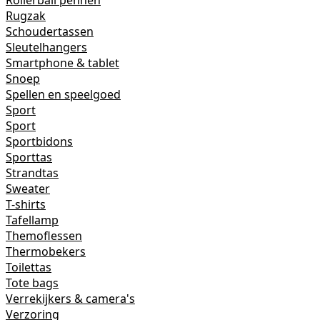
Rollerball pennen
Rugzak
Schoudertassen
Sleutelhangers
Smartphone & tablet
Snoep
Spellen en speelgoed
Sport
Sport
Sportbidons
Sporttas
Strandtas
Sweater
T-shirts
Tafellamp
Themoflessen
Thermobekers
Toilettas
Tote bags
Verrekijkers & camera's
Verzoring