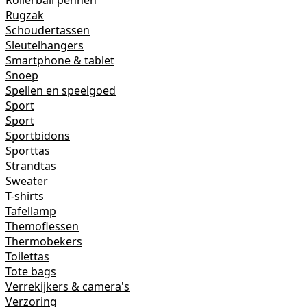
Rollerball pennen
Rugzak
Schoudertassen
Sleutelhangers
Smartphone & tablet
Snoep
Spellen en speelgoed
Sport
Sport
Sportbidons
Sporttas
Strandtas
Sweater
T-shirts
Tafellamp
Themoflessen
Thermobekers
Toilettas
Tote bags
Verrekijkers & camera's
Verzoring