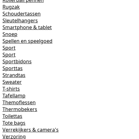
Rollerball pennen
Rugzak
Schoudertassen
Sleutelhangers
Smartphone & tablet
Snoep
Spellen en speelgoed
Sport
Sport
Sportbidons
Sporttas
Strandtas
Sweater
T-shirts
Tafellamp
Themoflessen
Thermobekers
Toilettas
Tote bags
Verrekijkers & camera's
Verzoring