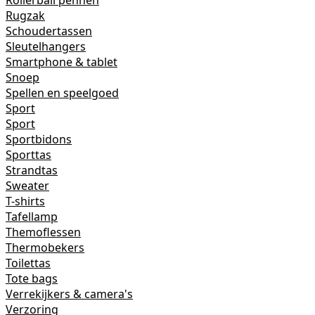
Rollerball pennen
Rugzak
Schoudertassen
Sleutelhangers
Smartphone & tablet
Snoep
Spellen en speelgoed
Sport
Sport
Sportbidons
Sporttas
Strandtas
Sweater
T-shirts
Tafellamp
Themoflessen
Thermobekers
Toilettas
Tote bags
Verrekijkers & camera's
Verzoring