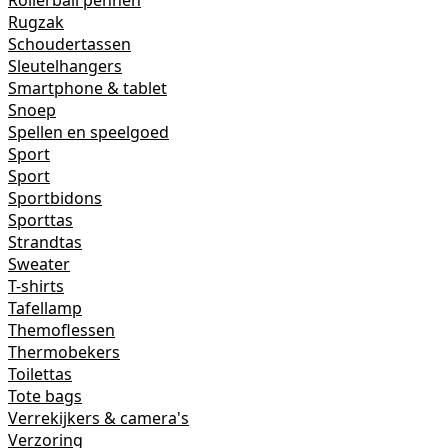
Rollerball pennen
Rugzak
Schoudertassen
Sleutelhangers
Smartphone & tablet
Snoep
Spellen en speelgoed
Sport
Sport
Sportbidons
Sporttas
Strandtas
Sweater
T-shirts
Tafellamp
Themoflessen
Thermobekers
Toilettas
Tote bags
Verrekijkers & camera's
Verzoring