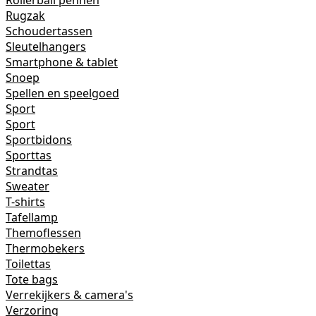
Rollerball pennen
Rugzak
Schoudertassen
Sleutelhangers
Smartphone & tablet
Snoep
Spellen en speelgoed
Sport
Sport
Sportbidons
Sporttas
Strandtas
Sweater
T-shirts
Tafellamp
Themoflessen
Thermobekers
Toilettas
Tote bags
Verrekijkers & camera's
Verzoring