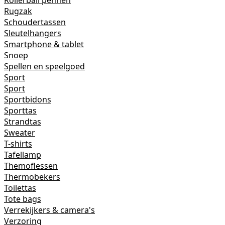
Rollerball pennen
Rugzak
Schoudertassen
Sleutelhangers
Smartphone & tablet
Snoep
Spellen en speelgoed
Sport
Sport
Sportbidons
Sporttas
Strandtas
Sweater
T-shirts
Tafellamp
Themoflessen
Thermobekers
Toilettas
Tote bags
Verrekijkers & camera's
Verzoring