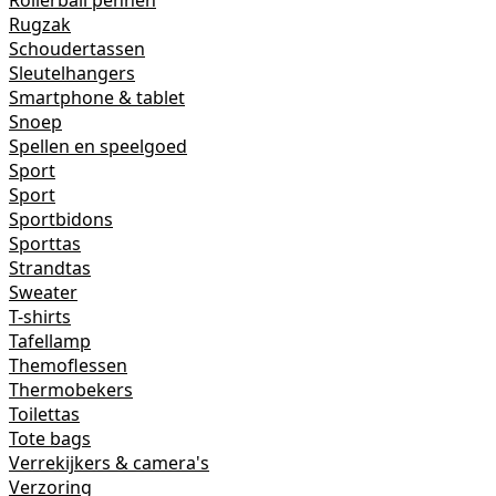
Rollerball pennen
Rugzak
Schoudertassen
Sleutelhangers
Smartphone & tablet
Snoep
Spellen en speelgoed
Sport
Sport
Sportbidons
Sporttas
Strandtas
Sweater
T-shirts
Tafellamp
Themoflessen
Thermobekers
Toilettas
Tote bags
Verrekijkers & camera's
Verzoring