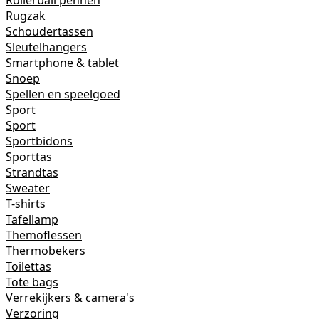
Rollerball pennen
Rugzak
Schoudertassen
Sleutelhangers
Smartphone & tablet
Snoep
Spellen en speelgoed
Sport
Sport
Sportbidons
Sporttas
Strandtas
Sweater
T-shirts
Tafellamp
Themoflessen
Thermobekers
Toilettas
Tote bags
Verrekijkers & camera's
Verzoring