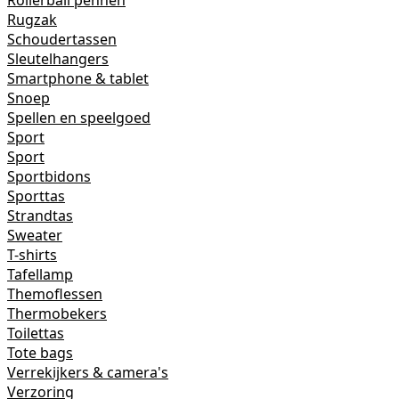
Rollerball pennen
Rugzak
Schoudertassen
Sleutelhangers
Smartphone & tablet
Snoep
Spellen en speelgoed
Sport
Sport
Sportbidons
Sporttas
Strandtas
Sweater
T-shirts
Tafellamp
Themoflessen
Thermobekers
Toilettas
Tote bags
Verrekijkers & camera's
Verzoring