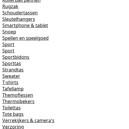
Rollerball pennen
Rugzak
Schoudertassen
Sleutelhangers
Smartphone & tablet
Snoep
Spellen en speelgoed
Sport
Sport
Sportbidons
Sporttas
Strandtas
Sweater
T-shirts
Tafellamp
Themoflessen
Thermobekers
Toilettas
Tote bags
Verrekijkers & camera's
Verzoring