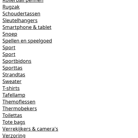
Rollerball pennen
Rugzak
Schoudertassen
Sleutelhangers
Smartphone & tablet
Snoep
Spellen en speelgoed
Sport
Sport
Sportbidons
Sporttas
Strandtas
Sweater
T-shirts
Tafellamp
Themoflessen
Thermobekers
Toilettas
Tote bags
Verrekijkers & camera's
Verzoring