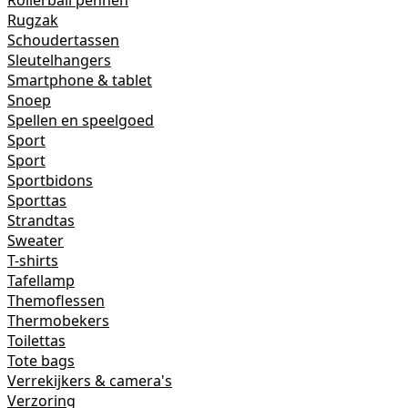
Rollerball pennen
Rugzak
Schoudertassen
Sleutelhangers
Smartphone & tablet
Snoep
Spellen en speelgoed
Sport
Sport
Sportbidons
Sporttas
Strandtas
Sweater
T-shirts
Tafellamp
Themoflessen
Thermobekers
Toilettas
Tote bags
Verrekijkers & camera's
Verzoring