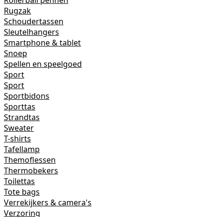
Rollerball pennen
Rugzak
Schoudertassen
Sleutelhangers
Smartphone & tablet
Snoep
Spellen en speelgoed
Sport
Sport
Sportbidons
Sporttas
Strandtas
Sweater
T-shirts
Tafellamp
Themoflessen
Thermobekers
Toilettas
Tote bags
Verrekijkers & camera's
Verzoring