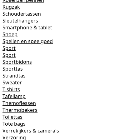
Rollerball pennen
Rugzak
Schoudertassen
Sleutelhangers
Smartphone & tablet
Snoep
Spellen en speelgoed
Sport
Sport
Sportbidons
Sporttas
Strandtas
Sweater
T-shirts
Tafellamp
Themoflessen
Thermobekers
Toilettas
Tote bags
Verrekijkers & camera's
Verzoring