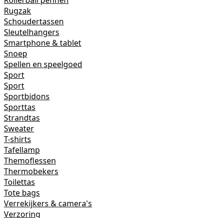
Rollerball pennen
Rugzak
Schoudertassen
Sleutelhangers
Smartphone & tablet
Snoep
Spellen en speelgoed
Sport
Sport
Sportbidons
Sporttas
Strandtas
Sweater
T-shirts
Tafellamp
Themoflessen
Thermobekers
Toilettas
Tote bags
Verrekijkers & camera's
Verzoring