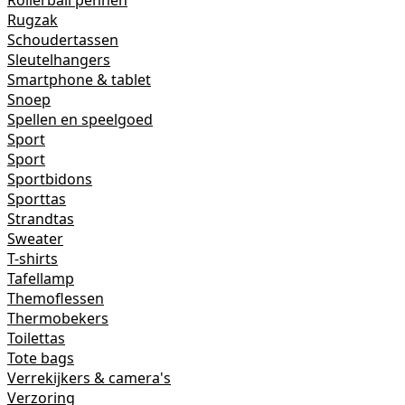
Rollerball pennen
Rugzak
Schoudertassen
Sleutelhangers
Smartphone & tablet
Snoep
Spellen en speelgoed
Sport
Sport
Sportbidons
Sporttas
Strandtas
Sweater
T-shirts
Tafellamp
Themoflessen
Thermobekers
Toilettas
Tote bags
Verrekijkers & camera's
Verzoring