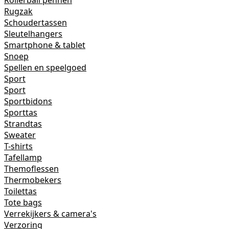
Rollerball pennen
Rugzak
Schoudertassen
Sleutelhangers
Smartphone & tablet
Snoep
Spellen en speelgoed
Sport
Sport
Sportbidons
Sporttas
Strandtas
Sweater
T-shirts
Tafellamp
Themoflessen
Thermobekers
Toilettas
Tote bags
Verrekijkers & camera's
Verzoring