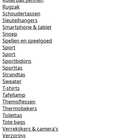
Rollerball pennen
Rugzak
Schoudertassen
Sleutelhangers
Smartphone & tablet
Snoep
Spellen en speelgoed
Sport
Sport
Sportbidons
Sporttas
Strandtas
Sweater
T-shirts
Tafellamp
Themoflessen
Thermobekers
Toilettas
Tote bags
Verrekijkers & camera's
Verzoring